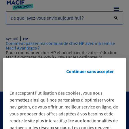
Menu
De quoi avez-vous envie aujourd’hui ?
|
Accueil
HP
Comment passer ma commande chez HP avec ma remise
Macif Avantages ?
Pour commander chez HP et bénéficier de votre réduction
Macif Avantages de -5% à -30% sur les ordinateurs,
imprimantes et accessoires, même sur les promos, deux
moyens sont mis à votre disposition : Par téléphone, au 01 85
14 95 17 (coût selon opérateur). Ce numéro correspond à la
Continuer sans accepter
ligne téléphonique de la Boutique HP…
Read more »
En acceptant l'utilisation des cookies, vous nous
permettez ainsi qu’à nos partenaires d'optimiser votre
navigation, de vous offrir un meilleur service en ligne, de
vous proposer des offres adaptées à vos besoins et de
rendre le site plus interactif grâce aux fonctionnalités de
partage sur les réseaux sociaux. Les cookies peuvent