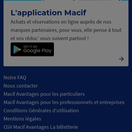
C
h
a
r
g
e
m
e
n
t
n
o
r
L'application Macif
Achats et réservations en ligne auprès de nos
marques partenaires, pour vous, elle pense à tout
et vos réduc’ vous suivent partout !
Notre FAQ
Nous contacter
Macif Avantages pour les particuliers
Macif Avantages pour les professionnels et entreprises
Conditions Générales d’utilisation
Mentions légales
CGV Macif Avantages La billetterie