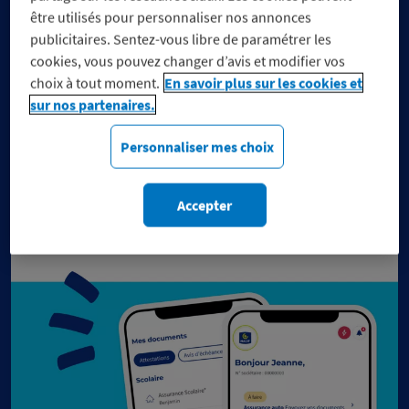
être utilisés pour personnaliser nos annonces
publicitaires. Sentez-vous libre de paramétrer les
cookies, vous pouvez changer d’avis et modifier vos
choix à tout moment.
En savoir plus sur les cookies et
Réduisez vos dépenses, pas
sur nos partenaires.
vos engagements
Personnaliser mes choix
Découvrez notre sélection de marques engagées
du moment.
Accepter
c
s
e
u