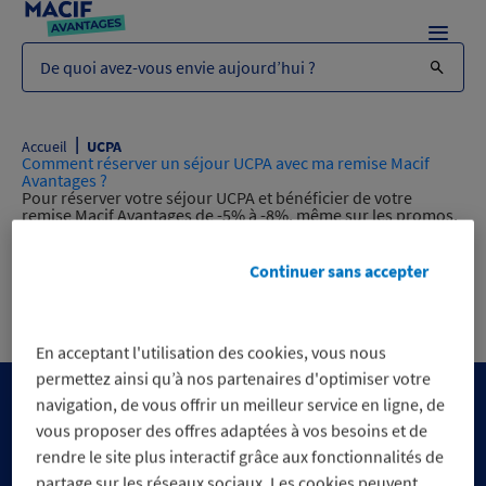
Menu
De quoi avez-vous envie aujourd’hui ?
|
Accueil
UCPA
Comment réserver un séjour UCPA avec ma remise Macif
Avantages ?
Pour réserver votre séjour UCPA et bénéficier de votre
remise Macif Avantages de -5% à -8%, même sur les promos,
deux moyens sont mis à votre disposition : Par téléphone:
exclusivement au 01 87 21 39 90 (coût selon opérateur). Par
Internet, en vous connectant sur le site
Continuer sans accepter
www.macifavantages.fr puis en saisissant “UCPA” dans la…
Read more »
En acceptant l'utilisation des cookies, vous nous
permettez ainsi qu’à nos partenaires d'optimiser votre
navigation, de vous offrir un meilleur service en ligne, de
vous proposer des offres adaptées à vos besoins et de
rendre le site plus interactif grâce aux fonctionnalités de
partage sur les réseaux sociaux. Les cookies peuvent