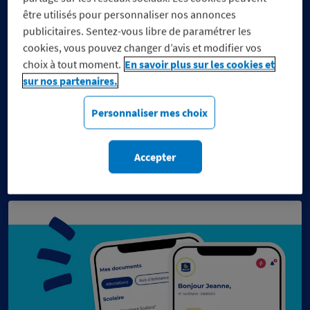
être utilisés pour personnaliser nos annonces
publicitaires. Sentez-vous libre de paramétrer les
cookies, vous pouvez changer d’avis et modifier vos
choix à tout moment.
En savoir plus sur les cookies et
sur nos partenaires.
Réduisez vos dépenses, pas
Personnaliser mes choix
vos engagements
Découvrez notre sélection de marques engagées
du moment.
Accepter
s
C
h
a
r
g
m
e
n
t
e
c
o
u
r
e
n