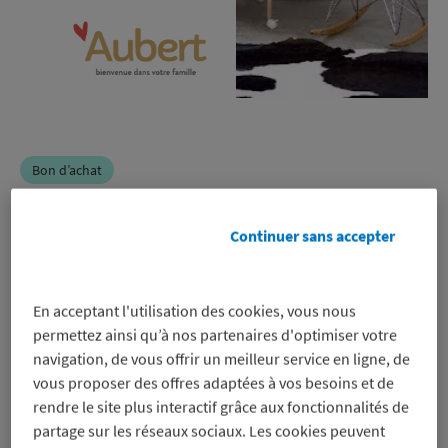
Bon d’achat
Aubert
Continuer sans accepter
-8%
En acceptant l'utilisation des cookies, vous nous
sur un bon d’achat pour régler en
permettez ainsi qu’à nos partenaires d'optimiser votre
ligne et en magasin, même sur les
navigation, de vous offrir un meilleur service en ligne, de
promos
vous proposer des offres adaptées à vos besoins et de
Voir les conditions
rendre le site plus interactif grâce aux fonctionnalités de
partage sur les réseaux sociaux. Les cookies peuvent
Profitez-en