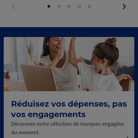
Panne
Aller
Aller
Aller
Aller
Aller
suivan
au
au
au
au
au
Panneau
panneau
panneau
panneau
panneau
panneau
précédent
1
2
3
4
5
Réduisez vos dépenses, pas
vos engagements
Découvrez notre sélection de marques engagées
du moment.