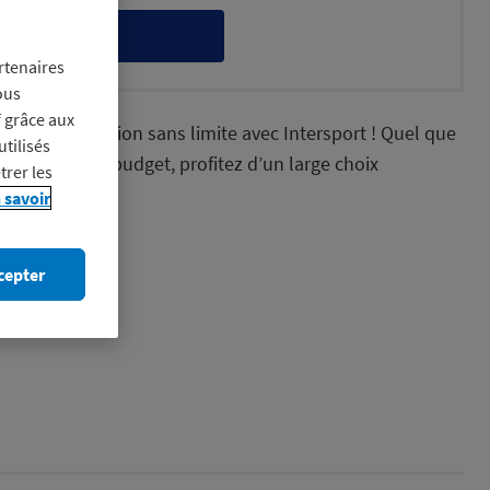
itez-en
rtenaires
ous
f grâce aux
ivez votre passion sans limite avec Intersport ! Quel que
utilisés
ipline et votre budget, profitez d’un large choix
trer les
 marques…
 savoir
cepter