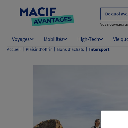
De quoi ave
Vos nouveaux a
Voyages
Mobilités
High-Tech
Vie qu
|
|
|
Accueil
Plaisir d'offrir
Bons d'achats
Intersport