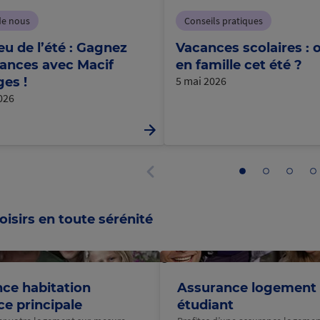
de nous
Conseils pratiques
eu de l’été : Gagnez
Vacances scolaires : o
ances avec Macif
en famille cet été ?
5 mai 2026
es !
2026
Aller
Aller
Aller
Al
au
au
au
a
Panneau
panneau
panneau
panne
p
précédent
1
2
3
4
oisirs en toute sérénité
@Macif
ce habitation
Assurance logement
ce principale
étudiant