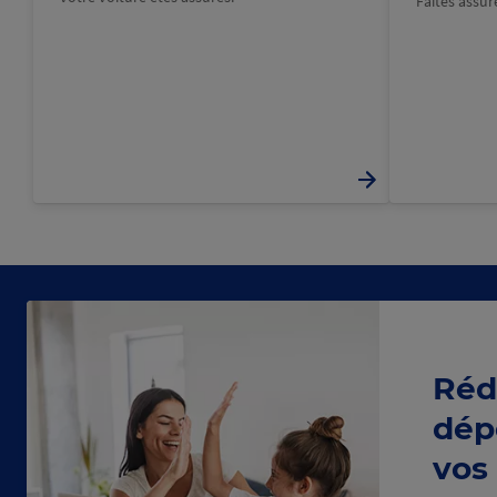
Faîtes assu
Réd
dép
vos