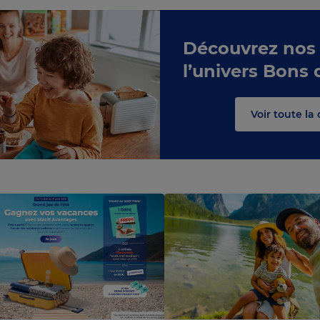
Découvrez nos
l’univers Bons 
C
r
g
e
m
e
n
t
o
u
r
h
e
a
n c
s
Voir toute la