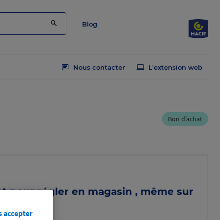
Blog
Nous contacter
L'extension web
Bon d’achat
at pour régler en magasin , même sur
s accepter