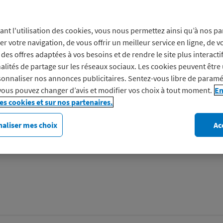
Prof
ant l'utilisation des cookies, vous nous permettez ainsi qu’à nos pa
er votre navigation, de vous offrir un meilleur service en ligne, de v
des offres adaptées à vos besoins et de rendre le site plus interacti
Le sport accessible à tous V
alités de partage sur les réseaux sociaux. Les cookies peuvent être 
soit votre niveau, votre disc
onnaliser nos annonces publicitaires. Sentez-vous libre de paramé
d’équipements de grandes
vous pouvez changer d’avis et modifier vos choix à tout moment.
En
les cookies et sur nos partenaires.
Découvrez Intersport
aliser mes choix
Ac