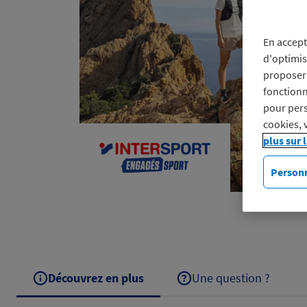
En accept
d'optimis
proposer 
fonctionn
pour pers
cookies, 
plus sur 
Personn
Découvrez en plus
Une question ?