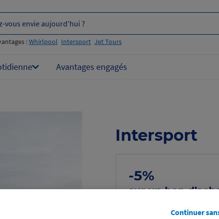
z-vous envie aujourd’hui ?
vantages :
Whirlpool
Intersport
Jet Tours
otidienne
Avantages engagés
Intersport
-5%
sur un bon d’ach
les promos
Continuer san
Voir les conditions