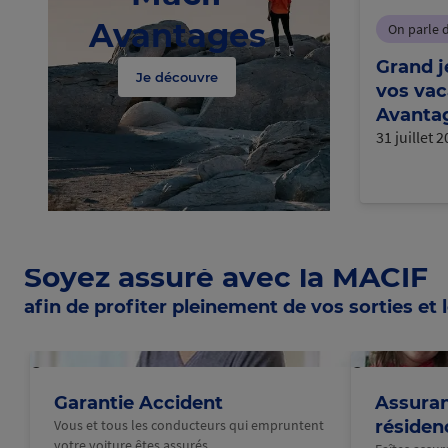
Avantages
On parle 
Grand j
Je découvre
vos vac
Avantag
31 juillet 
Soyez assuré avec la MACIF
afin de profiter pleinement de vos sorties et l
@Macif
@Macif
Garantie Accident
Assuran
Vous et tous les conducteurs qui empruntent
résiden
votre voiture êtes assurés.