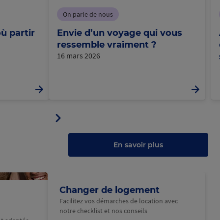
On parle de nous
ù partir
Envie d’un voyage qui vous
ressemble vraiment ?
16 mars 2026
Panneau
ler
suivant
u
au
anneau
En savoir plus
Changer de logement
Facilitez vos démarches de location avec
notre checklist et nos conseils