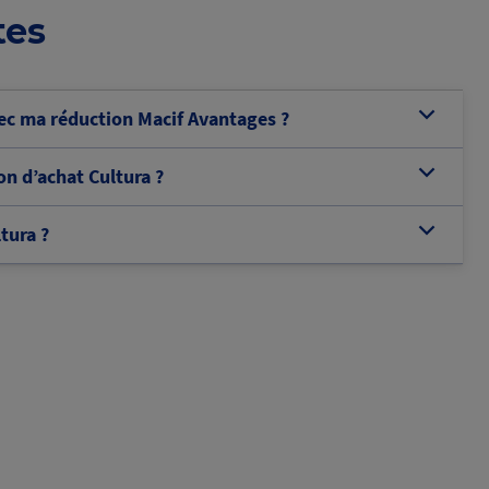
tes
c ma réduction Macif Avantages ?
b
n d’achat Cultura ?
b
tura ?
b