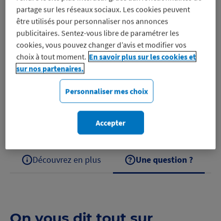
partage sur les réseaux sociaux. Les cookies peuvent
être utilisés pour personnaliser nos annonces
publicitaires. Sentez-vous libre de paramétrer les
Naturalia est une enseigne française de distribution
cookies, vous pouvez changer d’avis et modifier vos
spécialisée dans les produits biologiques
choix à tout moment.
En savoir plus sur les cookies et
(alimentation, cosmétiques et écoproduits), créée en
sur nos partenaires.
1973. Pionnière du bio en France, elle propose une
Personnaliser mes choix
offre axée sur…
Découvrez Naturalia
Accepter
Découvrez en plus
Une question ?
On vous dit tout sur