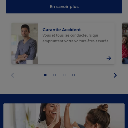
En savoir plus
@Macif
@M
Garantie Accident
Vous et tous les conducteurs qui
empruntent votre voiture êtes assurés.
Panne
Aller
Aller
Aller
Aller
Aller
suivan
au
au
au
au
au
Panneau
panneau
panneau
panneau
panneau
panneau
précédent
1
2
3
4
5