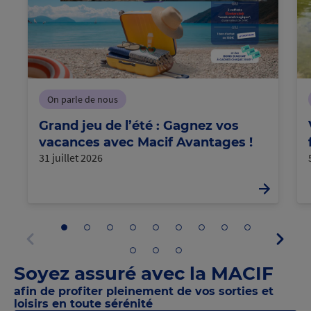
On parle de nous
Grand jeu de l’été : Gagnez vos
vacances avec Macif Avantages !
31 juillet 2026
Aller
Aller
Aller
Aller
Aller
Aller
Aller
Aller
Aller
Panne
au
au
au
au
au
au
au
au
au
suivan
panneau
panneau
panneau
panneau
panneau
panneau
panneau
panneau
panneau
Aller
Aller
Aller
Panneau
1
2
3
4
5
6
7
8
9
au
au
au
précédent
Soyez assuré avec la MACIF
panneau
panneau
panneau
10
11
12
afin de profiter pleinement de vos sorties et
loisirs en toute sérénité