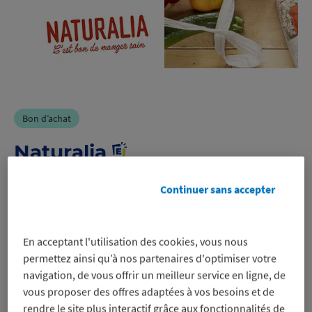
Bon d’achat
Naturalia
Continuer sans accepter
-5%
sur un bon d’achat pour régler en
En acceptant l'utilisation des cookies, vous nous
magasin uniquement, même sur les
permettez ainsi qu’à nos partenaires d'optimiser votre
promos
navigation, de vous offrir un meilleur service en ligne, de
Voir les conditions
vous proposer des offres adaptées à vos besoins et de
Profitez-en
rendre le site plus interactif grâce aux fonctionnalités de