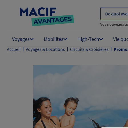
De quoi ave
Vos nouveaux a
Voyages
Mobilités
High-Tech
Vie qu
|
|
|
Accueil
Voyages & Locations
Circuits & Croisières
Promos