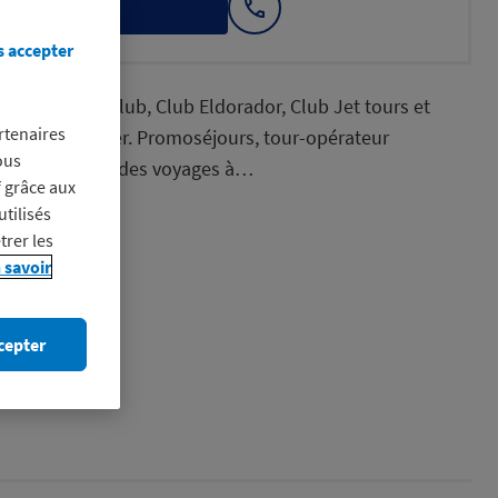
itez-en
Afficher
le
s accepter
numéro
oralia, Kappa Club, Club Eldorador, Club Jet tours et
rtenaires
le monde entier. Promoséjours, tour-opérateur
ous
s 2006, propose des voyages à…
f grâce aux
utilisés
trer les
 savoir
cepter