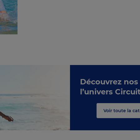
a
s
n
Découvrez nos
l’univers Circui
Voir toute la cat