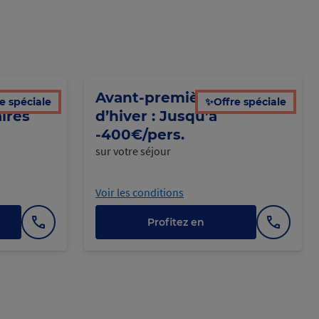
usqu’à
Avant-première vacances
e spéciale
✨Offre spéciale
ires
d’hiver : Jusqu’à
-400€/pers.
sur votre séjour
Voir les conditions
Profitez en
Afficher
Afficher
le
le
numéro
numéro