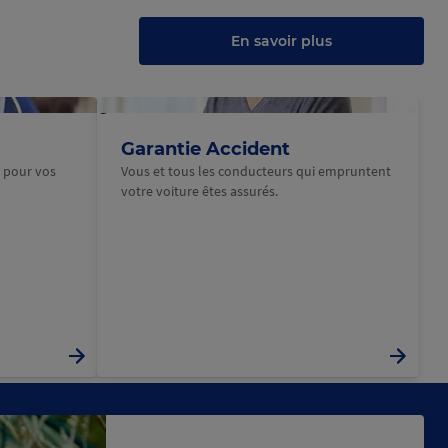
u
au
anneau
En savoir plus
@Macif
Garantie Accident
e pour vos
Vous et tous les conducteurs qui empruntent
votre voiture êtes assurés.