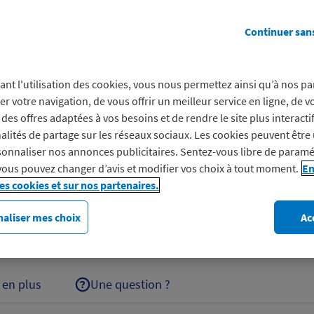
Prof
Continuer san
Séjours à petits prix, Club C
ant l'utilisation des cookies, vous nous permettez ainsi qu’à nos pa
circuits accompagnés dans 
er votre navigation, de vous offrir un meilleur service en ligne, de v
généraliste en ligne depui
des offres adaptées à vos besoins et de rendre le site plus interacti
alités de partage sur les réseaux sociaux. Les cookies peuvent être 
Découvrez Promoséjours
onnaliser nos annonces publicitaires. Sentez-vous libre de paramé
vous pouvez changer d’avis et modifier vos choix à tout moment.
En
les cookies et sur nos partenaires.
aliser mes choix
Ac
 en plus
Une question ?