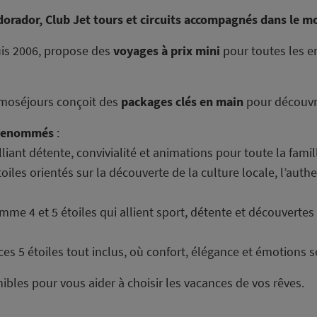
ldorador, Club Jet tours et circuits accompagnés dans le m
uis 2006, propose des
voyages à prix mini
pour toutes les e
omoséjours conçoit des
packages clés en main
pour découvri
 renommés
:
lliant détente, convivialité et animations pour toute la fam
oiles orientés sur la découverte de la culture locale, l’authe
me 4 et 5 étoiles qui allient sport, détente et découvertes
s 5 étoiles tout inclus, où confort, élégance et émotions 
nibles pour vous aider à choisir les vacances de vos rêves.