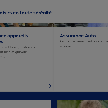
au
au
au
a
Panneau
panneau
panneau
panne
p
précédent
1
2
3
4
oisirs en toute sérénité
@Macif
ce appareils
Assurance Auto
es
Assurez facilement votre véhicul
voyages.
ies et loisirs, protégez les
ultimédias qui vous
nt.