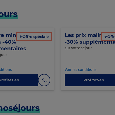
ours
e minute :
Les prix malins : J
✨Offre spéciale
✨Offr
à -40%
-30% supplémenta
sur votre séjour
mentaires
éjour
nditions
Voir les conditions
Profitez en
Profitez-en
Afficher
le
numéro
oséjours