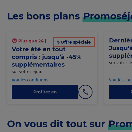
Les bons plans
Promoséj
Dernièr
Plus que
24
j
✨Offre spéciale
Jusqu’
Votre été en tout
supplé
compris : jusqu’à -45%
sur votre s
supplémentaires
sur votre séjour
Voir les conditions
Voir les co
Profitez en
Afficher
le
numéro
On vous dit tout sur
Prom