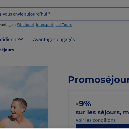
z-vous envie aujourd’hui ?
vantages :
Whirlpool
Intersport
Jet Tours
otidienne
Avantages engagés
éjours
Promoséjou
-9%
sur les séjours,
Voir les conditions