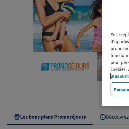
En accept
d'optimis
proposer 
fonctionn
pour pers
cookies, 
plus sur 
Personn
Les bons plans Promoséjours
Découvrez