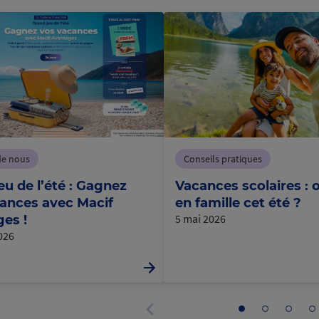
de nous
Conseils pratiques
eu de l’été : Gagnez
Vacances scolaires : o
ances avec Macif
en famille cet été ?
5 mai 2026
es !
2026
Aller
Aller
Aller
Al