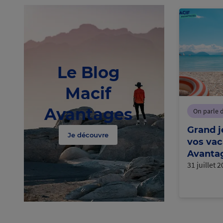
Le Blog
Macif
Avantages
On parle 
Grand j
Je découvre
vos vac
Avantag
31 juillet 