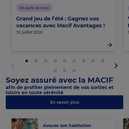
On parle de nous
Grand jeu de l’été : Gagnez vos
vacances avec Macif Avantages !
31 juillet 2026
Aller
Aller
Aller
Aller
Aller
Aller
Aller
Aller
Aller
Panne
au
au
au
au
au
au
au
au
au
suivan
panneau
panneau
panneau
panneau
panneau
panneau
panneau
panneau
panneau
Aller
Aller
Aller
Panneau
1
2
3
4
5
6
7
8
9
au
au
au
précédent
Soyez assuré avec la MACIF
panneau
panneau
panneau
10
11
12
afin de profiter pleinement de vos sorties et
loisirs en toute sérénité
En savoir plus
@M
Assurer son habitation