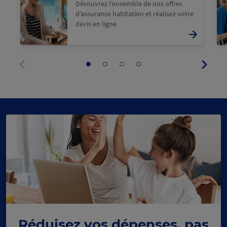
Découvrez l’ensemble de nos offres
d’assurance habitation et réalisez votre
devis en ligne
Panne
Aller
Aller
Aller
Aller
suivan
au
au
au
au
Panneau
panneau
panneau
panneau
panneau
précédent
1
2
3
4
Réduisez vos dépenses, pas