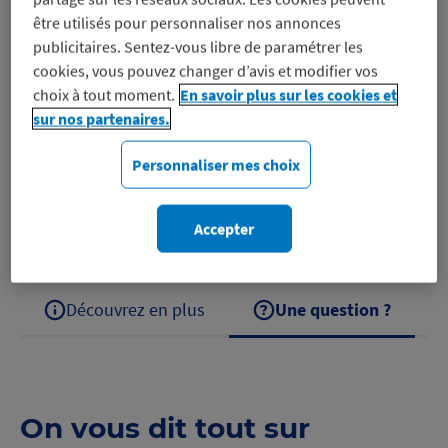
Profitez-en
être utilisés pour personnaliser nos annonces
publicitaires. Sentez-vous libre de paramétrer les
cookies, vous pouvez changer d’avis et modifier vos
Parce qu’on se sent bien quand on est bien entouré
choix à tout moment.
En savoir plus sur les cookies et
Pour ajouter quelques touches de vert dans votre
sur nos partenaires.
salon ou pour permettre à votre jardin de voir la vie
Personnaliser mes choix
en rose,…
Découvrez Truffaut
Accepter
Découvrez en plus
Une question ?
On vous dit tout sur