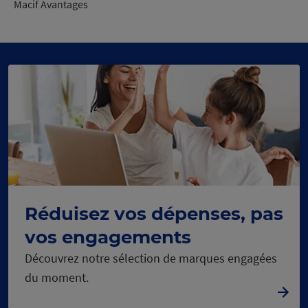
Macif Avantages
co
rs
e
Réduisez vos dépenses, pas
C
h
a
rg
e
m
e
n
t
n
u
vos engagements
Découvrez notre sélection de marques engagées
du moment.