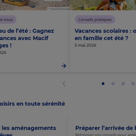
de nous
Conseils pratiques
eu de l’été : Gagnez
Vacances scolaires : o
ances avec Macif
en famille cet été ?
5 mai 2026
es !
2026
Aller
Aller
Aller
Al
au
au
au
a
Panneau
panneau
panneau
panne
p
précédent
1
2
3
4
oisirs en toute sérénité
r les aménagements
Préparer l’arrivée de
rêves
Retrouvez nos conseils pour amé