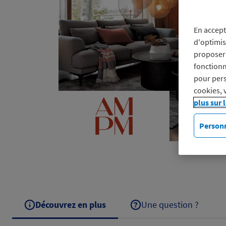
En accept
d'optimis
proposer 
fonctionn
pour pers
cookies, 
plus sur 
Personn
Découvrez en plus
Une question ?