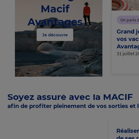
Macif
Avantages
On parle 
Grand j
Je découvre
vos vac
Avantag
31 juillet 
Soyez assuré avec la MACIF
afin de profiter pleinement de vos sorties et l
Réalise
de ses 