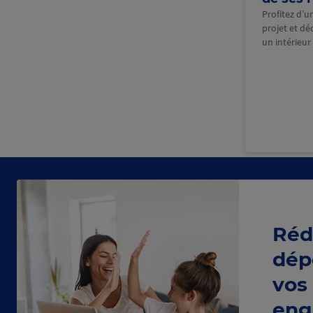
Profitez d’
projet et dé
un intérieur
Réd
dép
vos
eng