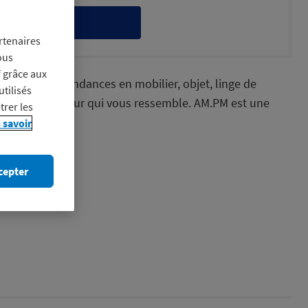
itez-en
rtenaires
ous
f grâce aux
os gammes tendances en mobilier, objet, linge de
utilisés
réer un intérieur qui vous ressemble. AM.PM est une
trer les
 savoir
cepter