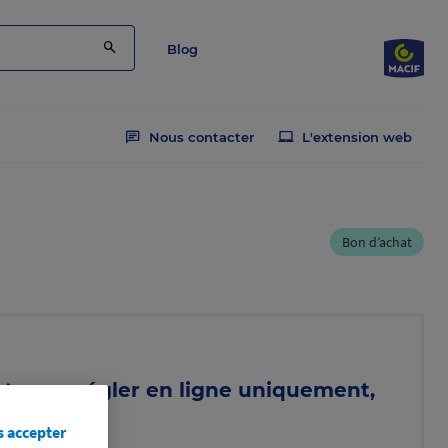
Blog
Nous contacter
L'extension web
Bon d’achat
at pour régler en ligne uniquement,
omos
s accepter