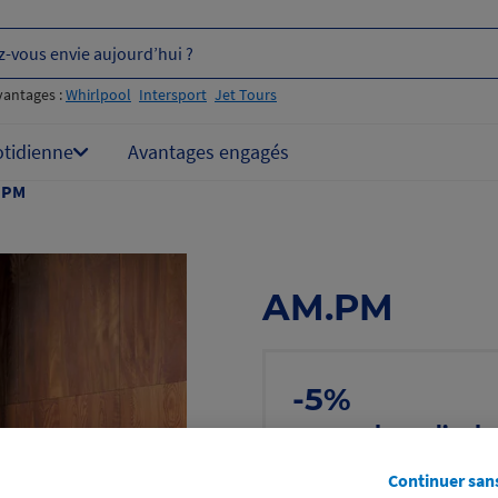
z-vous envie aujourd’hui ?
vantages :
Whirlpool
Intersport
Jet Tours
otidienne
Avantages engagés
.PM
AM.PM
-5%
sur un bon d’ach
même sur les pr
Continuer san
Voir les conditions