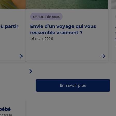
On parle de nous
ù partir
Envie d’un voyage qui vous
ressemble vraiment ?
16 mars 2026
Panneau
ler
suivant
u
au
anneau
En savoir plus
 bébé
nager la