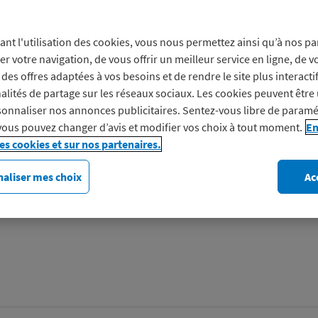
Prof
ant l'utilisation des cookies, vous nous permettez ainsi qu’à nos pa
er votre navigation, de vous offrir un meilleur service en ligne, de v
des offres adaptées à vos besoins et de rendre le site plus interacti
Vivre la maison Découvrez n
alités de partage sur les réseaux sociaux. Les cookies peuvent être 
maison et décoration pour c
onnaliser nos annonces publicitaires. Sentez-vous libre de paramé
marque de La Redoute.
vous pouvez changer d’avis et modifier vos choix à tout moment.
En
les cookies et sur nos partenaires.
Découvrez AM.PM
aliser mes choix
Ac