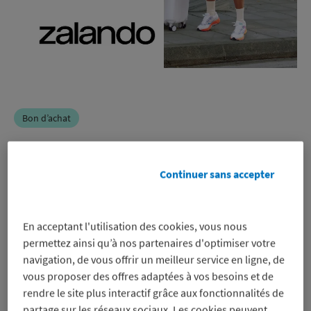
Bon d’achat
Zalando
Continuer sans accepter
-8%
sur un bon d’achat pour régler en
En acceptant l'utilisation des cookies, vous nous
ligne sur les produits de mode
permettez ainsi qu’à nos partenaires d'optimiser votre
uniquement, même sur les promos
navigation, de vous offrir un meilleur service en ligne, de
Voir les conditions
vous proposer des offres adaptées à vos besoins et de
rendre le site plus interactif grâce aux fonctionnalités de
Profitez-en
partage sur les réseaux sociaux. Les cookies peuvent