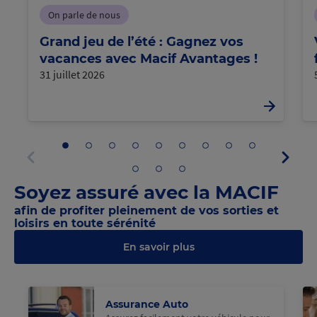
On parle de nous
Grand jeu de l’été : Gagnez vos
vacances avec Macif Avantages !
31 juillet 2026
Aller
Aller
Aller
Aller
Aller
Aller
Aller
Aller
Aller
Panne
au
au
au
au
au
au
au
au
au
suivan
panneau
panneau
panneau
panneau
panneau
panneau
panneau
panneau
panneau
Aller
Aller
Aller
Panneau
1
2
3
4
5
6
7
8
9
au
au
au
précédent
Soyez assuré avec la MACIF
panneau
panneau
panneau
10
11
12
afin de profiter pleinement de vos sorties et
loisirs en toute sérénité
En savoir plus
@Macif
Assurance Auto