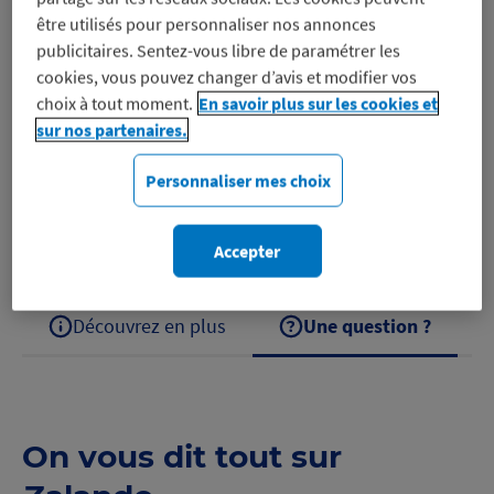
être utilisés pour personnaliser nos annonces
publicitaires. Sentez-vous libre de paramétrer les
cookies, vous pouvez changer d’avis et modifier vos
Les meilleures marques Mode, Beauté et Sport livrées
choix à tout moment.
En savoir plus sur les cookies et
chez vous Zalando est un site de ventes privées sur
sur nos partenaires.
lequel on retrouve des articles de mode et beauté :
chaussures, vêtements et…
Personnaliser mes choix
Découvrez Zalando
Accepter
Découvrez en plus
Une question ?
On vous dit tout sur