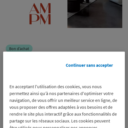
Bon d’achat
AM.PM
Continuer sans accepter
-5%
En acceptant l'utilisation des cookies, vous nous
sur un bon d’achat pour régler en
permettez ainsi qu’à nos partenaires d'optimiser votre
ligne uniquement, même sur les
navigation, de vous offrir un meilleur service en ligne, de
promos
vous proposer des offres adaptées à vos besoins et de
Voir les conditions
rendre le site plus interactif grâce aux fonctionnalités de
partage sur les réseaux sociaux. Les cookies peuvent
Profitez-en
être utilisés pour personnaliser nos annonces