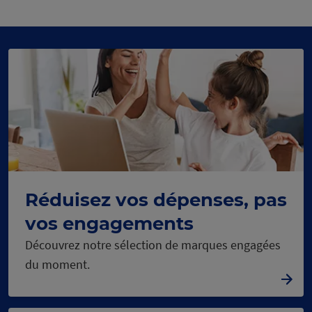
panneau
panneau
précédent
1
2
Réduisez vos dépenses, pas
vos engagements
Découvrez notre sélection de marques engagées
du moment.