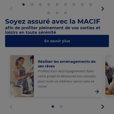
Aller
Aller
Aller
Aller
Aller
Aller
Aller
Aller
Aller
Panne
au
au
au
au
au
au
au
au
au
suivan
panneau
panneau
panneau
panneau
panneau
panneau
panneau
panneau
panneau
Aller
Aller
Aller
Panneau
1
2
3
4
5
6
7
8
9
au
au
au
précédent
Soyez assuré avec la MACIF
panneau
panneau
panneau
10
11
12
afin de profiter pleinement de vos sorties et
loisirs en toute sérénité
En savoir plus
Réaliser les aménagements de
ses rêves
Profitez d’un accompagnement dans
votre projet et découvrez nos conseils
pour avoir un intérieur canon sans se
ruiner
Panne
Aller
Aller
suivan
au
au
Panneau