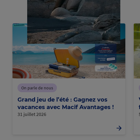
cours
en
Chargem
ent
On parle de nous
Grand jeu de l’été : Gagnez vos
vacances avec Macif Avantages !
31 juillet 2026